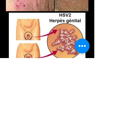
You catch herpes by having any type of sex
- vaginal, oral or anal - with an infected
person
HORAIRES
Lundi-vendredi: 08h00 - 12h00 // 14h00 - 18h00
Samedi féries: 08h00 - 12h00
PRELEVEMENTS SUR
RDV
Rue de Berne 9
Tél: +
41 22 347 40
13
1201 - Genève
Tél: +
41 79 606 12
71
info@labomed-ge.com