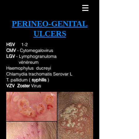
PERINEO-GENITAL
ULCERS
HSV
1-2
CMV
- Cytomegalovirus
LGV
- Lymphogranuloma
vénéreum
Haemophylus ducreyi
Chlamydia trachomatis Serovar L
T. pallidum (
syphilis
)
VZV Zoster
Virus