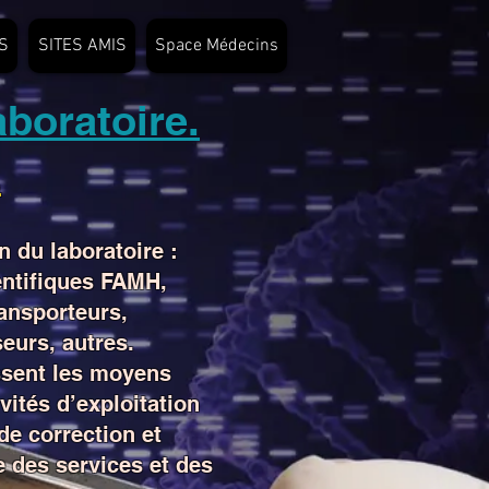
S
SITES AMIS
Space Médecins
boratoire.
E
n du laboratoire :
entifiques FAMH,
ansporteurs,
seurs, autres.
ssent les moyens
vités d’exploitation
de correction et
 des services et des