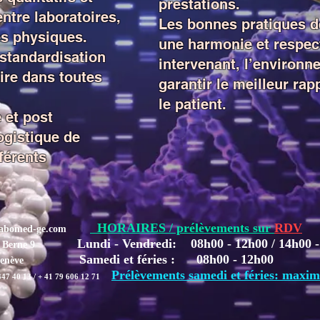
prestations.
ntre laboratoires,
Les bonnes pratiques de
es physiques.
une harmonie et respec
standardisation
intervenant, l’environn
ire dans toutes
garantir le meilleur rap
le patient.
 et post
logistique de
férents
HORAIRES / prélèvements sur
RDV
abomed-ge.com
Lundi - Vendredi: 08h00 - 12h00
 Berne 9
Samedi et féries : 08h00 - 
Genève
Prélèvements samedi et féries: maxi
347 40 13 / + 41 79 606 12 71