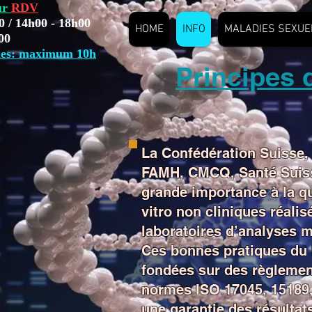
ur
RDV
 12h00 / 14h00 - 18h00
HOME
INFO
MALADIES SEXUE
h00 - 12h00
ries: maximum 10h
Principes 
La Confédération Suisse, 
FAMH, CMCQ, Santé Suiss
grande importance à la qu
vitro non cliniques réalis
laboratoires d’analyses m
Ces bonnes pratiques du 
fondées sur des règlemen
normes ISO 17045, 15189,
une garantie des résultats