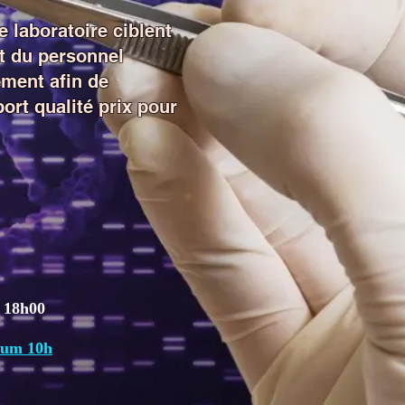
 laboratoire ciblent
t du personnel
ement afin de
port qualité prix pour
 / 14h00 - 18h00
12h00
mum 10h