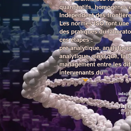
quantitatifs, homogènes e
Independent des frontièr
Les normes ISO font une 
des pratiques du laborato
ces étapes :
pré analytique, analytique
analytique, ainsi que, la 
management entre les dif
intervenants du
info@l
Rue de
1201 
+ 41 22 