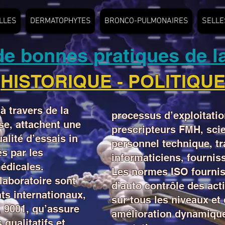
LLES
DERMATOPHYTES
BRONCO-PULMONAIRES
SELLE
de bonnes pratiques de la
HISTORIQUE - POLITIQU
à travers de la
processus d’exploitatio
e, attachent une
prescripteurs FMH, sci
alité d’essais in
personnel technique, tr
és par les
informaticiens, fournis
édicales.
Les normes ISO fourni
laboratoire sont
d’auto contrôle des acti
ts internationaux,
sur tous les niveaux et 
 9001, qu’assure
amélioration dynamique
 qualitatifs et