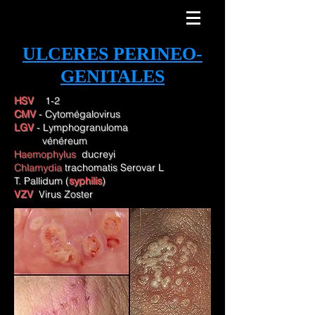
ULCERES PERINEO-
GENITALES
HSV
1-2
CMV
- Cytomégalovirus
LGV
- Lymphogranuloma
vénéreum
Haemophylus
ducreyi
Chlamydia
trachomatis Serovar L
T. Pallidum (
syphilis
)
VZV
Virus Zoster