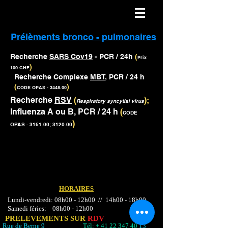
Prélèments bronco - pulmonaires
Recherche
SARS Cov19
- PCR / 24h
(
Prix
)
100 CHF
Recherche Complexe
MBT
, PCR / 24 h
(
)
CODE OPAS - 3448.00
Recherche
RSV
(
);
Respiratory syncytial virus
Influenza A ou B, PCR / 24 h
(
CODE
)
OPAS - 3161.00; 3120.00
HORAIRES
Lundi-vendredi: 08h00 - 12h00 // 14h00 - 18h00
Samedi féries: 08h00 - 12h00
PRELEVEMENTS SUR
RDV
Rue de Berne 9
Tél: +
41 22 347 40
13