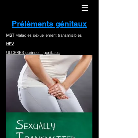
Prélèments génitaux
MST
Maladies séxuellement transmisibles
HPV
ULCERES perineo - genitales