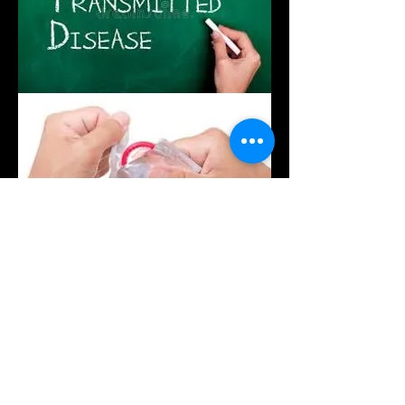
HORAIRES
Lundi-vendredi: 08h00 - 12h00 // 14h00 - 18h00
Samedi féries: 08h00 - 12h00
PRELEVEMENTS SUR
RDV
Rue de Berne 9
Tél: +
41 22 347 40
13
1201 - Genève
Tél: +
41 79 606 12
71
info@labomed-ge.com