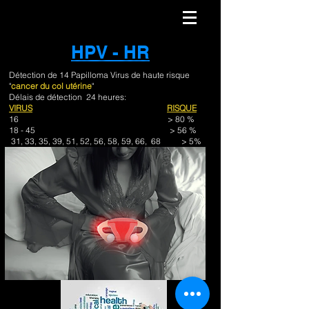
HPV - HR
Détection de 14 Papilloma Virus de haute risque
"
cancer du col utérine
"
Délais de détection 24 heures:
VIRUS
RISQUE
16 > 80 %
18 - 45 > 56 %
31, 33, 35, 39, 51, 52, 56, 58, 59, 66, 68 > 5%